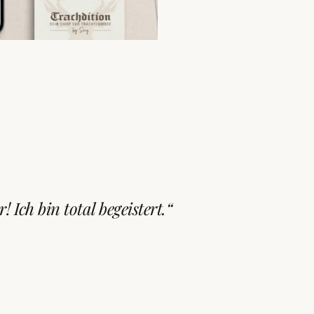
l.
! Ich bin total begeistert.“
51 55 9797 88
·
IMPRESSUM
·
DATENSCHUTZ