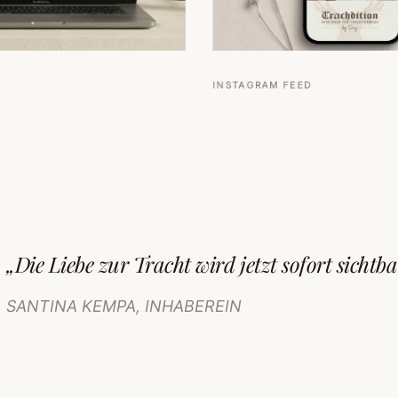
uch dir einfach einen Termin oder schreib mir eine Mai
INSTAGRAM FEED
ERSTGESPRÄCH BUCHEN
E-MAIL SCHREIBEN
„Die Liebe zur Tracht wird jetzt sofort sichtbar
SANTINA KEMPA, INHABEREIN
RASSE 11 · 56410 MONTABAUR ·
MAIL@AQN-MEDIA.DE
·
+49 1