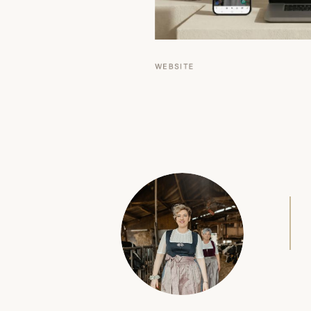
B
WEBSITE
AQN MEDIA · ANN-KATHRIN KUHN · SAARST